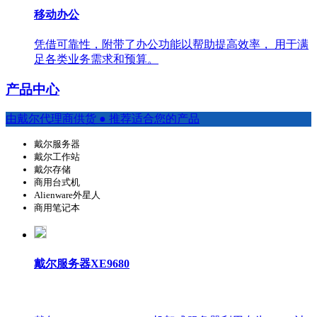
移动办公
凭借可靠性，附带了办公功能以帮助提高效率， 用于满
足各类业务需求和预算。
产品中心
由戴尔代理商供货 ● 推荐适合您的产品
戴尔服务器
戴尔工作站
戴尔存储
商用台式机
Alienware外星人
商用笔记本
戴尔服务器XE9680