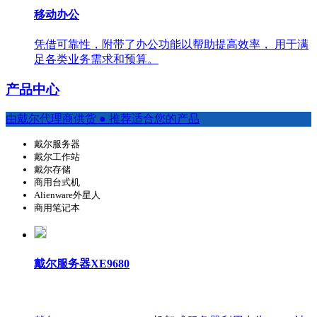
移动办公
凭借可靠性，附带了办公功能以帮助提高效率， 用于满
足各类业务需求和预算。
产品中心
由戴尔代理商供货 ● 推荐适合您的产品
戴尔服务器
戴尔工作站
戴尔存储
商用台式机
Alienware外星人
商用笔记本
戴尔服务器XE9680