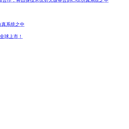
air合作，将自身技术优势无缝整合到CAE仿真系统之中
E仿真系统之中
器已在全球上市！